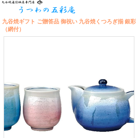
九谷焼ギフト ご贈答品 御祝い 九谷焼くつろぎ揃 銀彩
（網付）