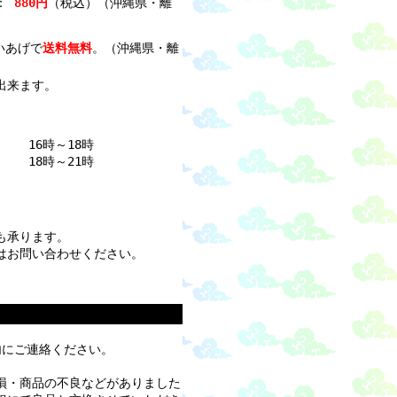
料：
880
円
（税込）（沖縄県・離
買いあげで
送料無料
。（沖縄県・離
出来ます。
16時～18時
18時～21時
も承ります。
はお問い合わせください。
内にご連絡ください。
損・商品の不良などがありました