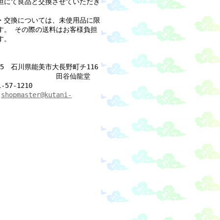
担にて良品と交換させていただき
・交換については、未使用品に限
す。 その際の送料はお客様負担
す。
115 石川県能美市大長野町チ116
_______________
田谷仙龍堂
-57-1210
_
shopmaster@kutani-