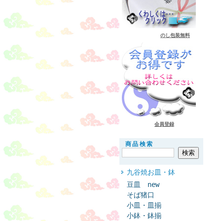
のし包装無料
会員登録
商品検索
九谷焼お皿・鉢
豆皿 new
そば猪口
小皿・皿揃
小鉢・鉢揃