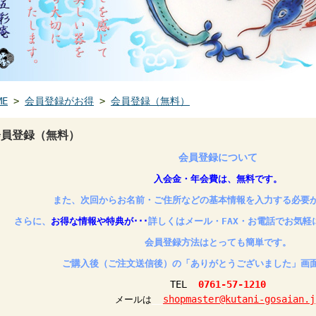
ME
>
会員登録がお得
>
会員登録（無料）
会員登録（無料）
会員登録について
入会金・年会費は、無料です。
また、次回からお名前・ご住所などの基本情報を入力する必要
さらに、
お得な情報や特典が･･･
詳しくはメール・FAX・お電話でお気軽
会員登録方法はとっても簡単です。
ご購入後（ご注文送信後）の「ありがとうございました」画
TEL
0761-57-1210
__
shopmaster@kutani-gosaian.j
メールは