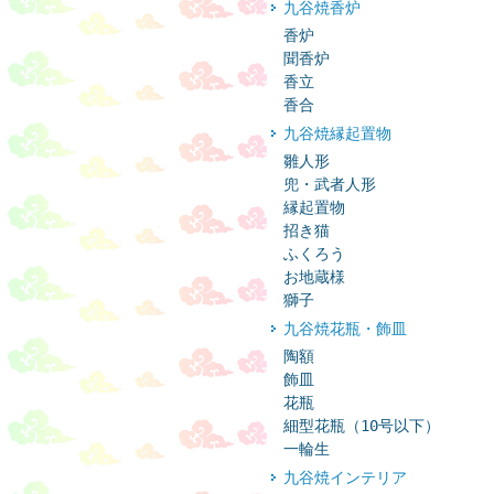
九谷焼香炉
香炉
聞香炉
香立
香合
九谷焼縁起置物
雛人形
兜・武者人形
縁起置物
招き猫
ふくろう
お地蔵様
獅子
九谷焼花瓶・飾皿
陶額
飾皿
花瓶
細型花瓶（10号以下）
一輪生
九谷焼インテリア