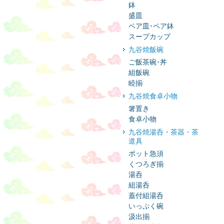
鉢
盛皿
ペア皿･ペア鉢
スープカップ
九谷焼飯碗
ご飯茶碗･丼
組飯碗
睦揃
九谷焼食卓小物
箸置き
食卓小物
九谷焼湯呑・茶器・茶
道具
ポット急須
くつろぎ揃
湯呑
組湯呑
蓋付組湯呑
いっぷく碗
汲出揃