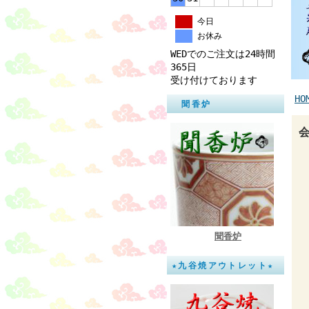
今日
お休み
WEDでのご注文は24時間
365日
受け付けております
HO
聞香炉
聞香炉
★九谷焼アウトレット★