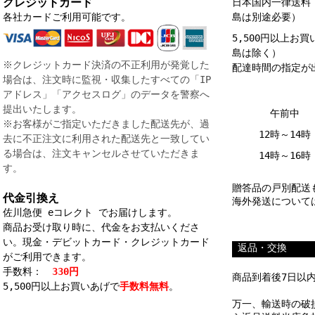
クレジットカード
日本国内一律送
各社カードご利用可能です。
島は別途必要）
5,500円以上お
島は除く）
※クレジットカード決済の不正利用が発覚した
配達時間の指定が
場合は、注文時に監視・収集したすべての「IP
アドレス」「アクセスログ」のデータを警察へ
提出いたします。
午前中
※お客様がご指定いただきました配送先が、過
12時～14時
去に不正注文に利用された配送先と一致してい
る場合は、注文キャンセルさせていただきま
14時～16時
す。
贈答品の戸別配送
代金引換え
海外発送について
佐川急便 eコレクト でお届けします。
商品お受け取り時に、代金をお支払いくださ
い。現金・デビットカード・クレジットカード
_
返品・交換
がご利用できます。
手数料：
330円
商品到着後7日以
5,500円以上お買いあげで
手数料無料
。
万一、輸送時の破