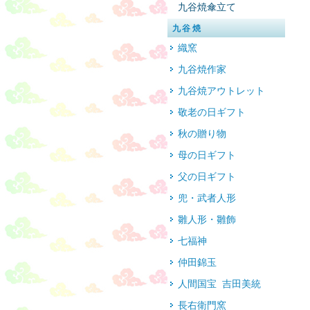
九谷焼傘立て
九谷焼
織窯
九谷焼作家
九谷焼アウトレット
敬老の日ギフト
秋の贈り物
母の日ギフト
父の日ギフト
兜・武者人形
雛人形・雛飾
七福神
仲田錦玉
人間国宝 吉田美統
長右衛門窯