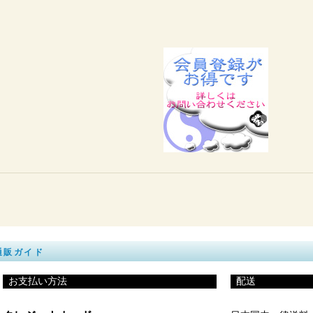
通販ガイド
_
お支払い方法
_
配送