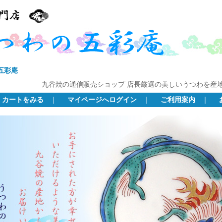
五彩庵
九谷焼の通信販売ショップ 店長厳選の美しいうつわを産
カートをみる
｜
マイページへログイン
｜
ご利用案内
｜