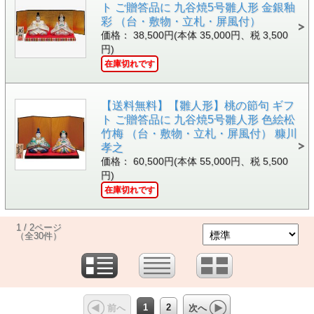
ト ご贈答品に 九谷焼5号雛人形 金銀釉
彩 （台・敷物・立札・屏風付）
価格： 38,500円(本体 35,000円、税 3,500
円)
在庫切れです
【送料無料】【雛人形】桃の節句 ギフ
ト ご贈答品に 九谷焼5号雛人形 色絵松
竹梅 （台・敷物・立札・屏風付） 糠川
孝之
価格： 60,500円(本体 55,000円、税 5,500
円)
在庫切れです
1 / 2ページ
（全30件）
1
2
前へ
次へ