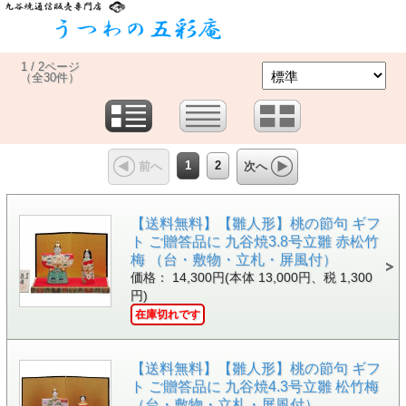
1 / 2ページ
（全30件）
1
2
前へ
次へ
【送料無料】【雛人形】桃の節句 ギフ
ト ご贈答品に 九谷焼3.8号立雛 赤松竹
梅 （台・敷物・立札・屏風付）
価格： 14,300円(本体 13,000円、税 1,300
円)
在庫切れです
【送料無料】【雛人形】桃の節句 ギフ
ト ご贈答品に 九谷焼4.3号立雛 松竹梅
（台・敷物・立札・屏風付）