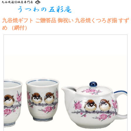
九谷焼ギフト ご贈答品 御祝い 九谷焼くつろぎ揃 すず
め （網付）