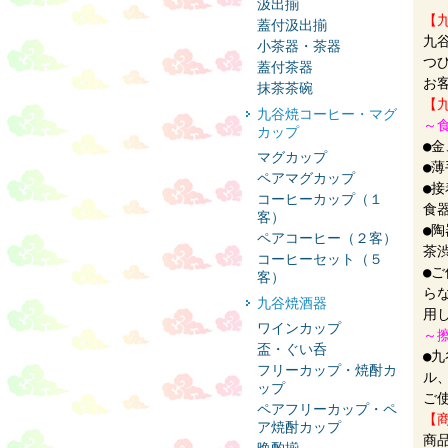
汲出揃
【
蓋付汲出揃
九
小茶器・茶器
つ
蓋付茶器
お
抹茶茶碗
【
九谷焼コーヒー・マグ
～
カップ
●
マグカップ
●
ペアマグカップ
●
コーヒーカップ（１
食
客）
●
ペアコーヒー（２客）
茶
コーヒーセット（５
●
客）
ら
九谷焼酒器
用
ワインカップ
～
盃・ぐい呑
●
フリーカップ・焼酎カ
ル
ップ
ご
ペアフリーカップ・ペ
【
ア焼酎カップ
商