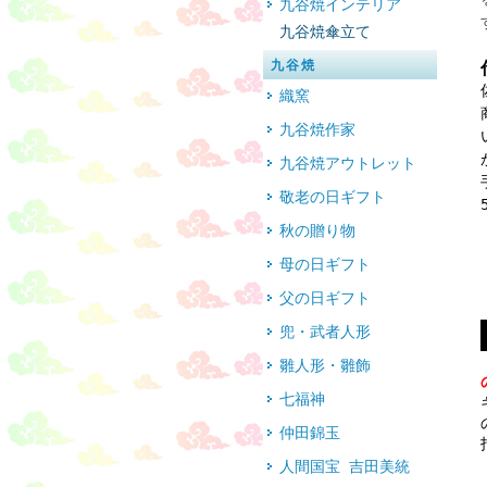
九谷焼インテリア
九谷焼傘立て
九谷焼
織窯
九谷焼作家
九谷焼アウトレット
敬老の日ギフト
秋の贈り物
母の日ギフト
父の日ギフト
兜・武者人形
雛人形・雛飾
七福神
仲田錦玉
人間国宝 吉田美統