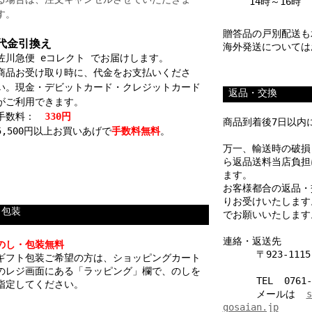
14時～16時
す。
贈答品の戸別配送も
代金引換え
海外発送については
佐川急便 eコレクト でお届けします。
商品お受け取り時に、代金をお支払いくださ
い。現金・デビットカード・クレジットカード
_
返品・交換
がご利用できます。
手数料：
330円
商品到着後7日以内
5,500円以上お買いあげで
手数料無料
。
万一、輸送時の破損
ら返品送料当店負担
ます。
お客様都合の返品・
りお受けいたします
_
包装
でお願いいたします
連絡・返送先
のし・包装無料
______
〒923-11
ギフト包装ご希望の方は、ショッピングカート
________________
のレジ画面にある「ラッピング」欄で、のしを
______
TEL 0761-
指定してください。
______
メールは
__
s
gosaian.jp