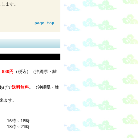
たします。
page top
：
880
円
（税込）（沖縄県・離
いあげで
送料無料
。（沖縄県・離
来ます。
16時～18時
18時～21時