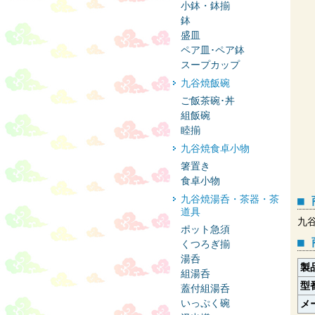
小鉢・鉢揃
鉢
盛皿
ペア皿･ペア鉢
スープカップ
九谷焼飯碗
ご飯茶碗･丼
組飯碗
睦揃
九谷焼食卓小物
箸置き
食卓小物
九谷焼湯呑・茶器・茶
■
道具
九
ポット急須
■
くつろぎ揃
湯呑
製
組湯呑
型
蓋付組湯呑
いっぷく碗
メ