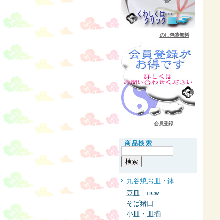
のし包装無料
会員登録
商品検索
九谷焼お皿・鉢
豆皿 new
そば猪口
小皿・皿揃