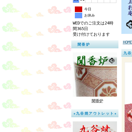
今日
お休み
WEDでのご注文は24時
間365日
受け付けております
HOM
聞香炉
九谷
聞香炉
★九谷焼アウトレット★