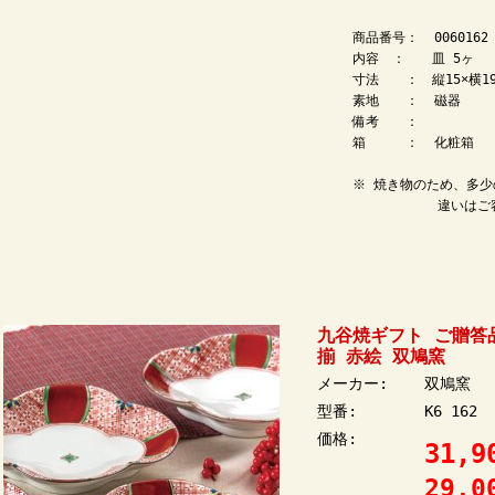
商品番号：  0060162

内容　：　　皿 5ヶ　

寸法　　：　縦15×横19c
素地　　：  磁器

備考　　：　

箱　　　：  化粧箱

※ 焼き物のため、多少の
九谷焼ギフト ご贈答
揃 赤絵 双鳩窯
メーカー:
双鳩窯
型番:
K6 162
価格:
31,
29,0