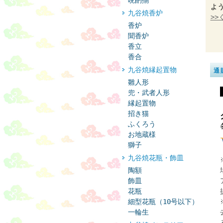
晩酌揃
よ
九谷焼香炉
>>
香炉
聞香炉
香立
香合
九谷焼縁起置物
通
雛人形
兜・武者人形
縁起置物
招き猫
ふくろう
お地蔵様
獅子
九谷焼花瓶・飾皿
陶額
飾皿
花瓶
細型花瓶（10号以下）
一輪生