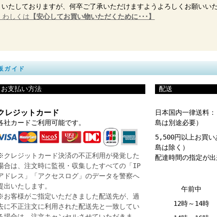
ういたしておりますが、何卒ご了承いただけますようよろしくお願いい
くわしくは
【安心してお買い物いただくために･･･】
販ガイド
_
お支払い方法
_
配送
クレジットカード
日本国内一律送料
各社カードご利用可能です。
島は別途必要）
5,500円以上お買
島は除く）
※クレジットカード決済の不正利用が発覚した
配達時間の指定が出
場合は、注文時に監視・収集したすべての「IP
アドレス」「アクセスログ」のデータを警察へ
提出いたします。
午前中
※お客様がご指定いただきました配送先が、過
12時～14時
去に不正注文に利用された配送先と一致してい
る場合は、注文キャンセルさせていただきま