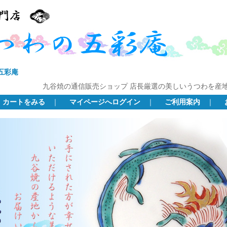
五彩庵
九谷焼の通信販売ショップ 店長厳選の美しいうつわを産
カートをみる
｜
マイページへログイン
｜
ご利用案内
｜