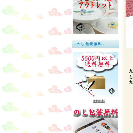
☆のし包装無料☆
九
も
九
送料無料