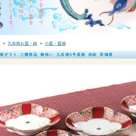
E
>
九谷焼お皿・鉢
>
小皿・皿揃
焼ギフト ご贈答品 御祝い 九谷焼6号皿揃 赤絵 双鳩窯