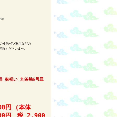
m

寸法･色･重さなどの

品 御祝い 九谷焼6号皿
900円
(本体
00円、税 2,900