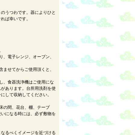
りのうつわです。器によりひと
ければ幸いです。
。
り、電子レンジ、オーブン、
含ませてからご使用頂くと、
し、食器洗浄機はご使用にな
れがあります。台所用洗剤を使
分にして収納してください。
床の間、花台、棚、テーブ
使いになる時には、必ず敷物を
。なるべくイメージを近づける