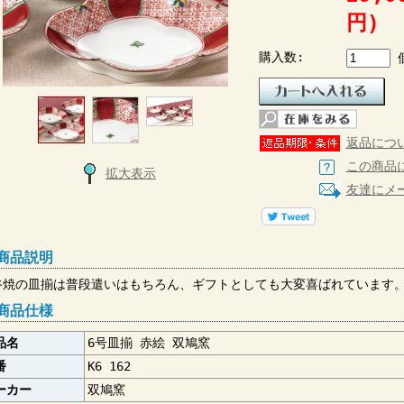
円)
購入数:
返品につ
この商品
拡大表示
友達にメ
 商品説明
谷焼の皿揃は普段遣いはもちろん、ギフトとしても大変喜ばれています
 商品仕様
品名
6号皿揃 赤絵 双鳩窯
番
K6 162
ーカー
双鳩窯