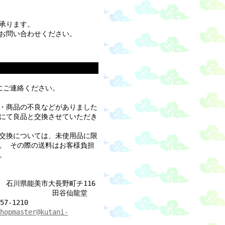
承ります。
お問い合わせください。
にご連絡ください。
・商品の不良などがありました
にて良品と交換させていただき
交換については、未使用品に限
。 その際の送料はお客様負担
。
15 石川県能美市大長野町チ116
_____________
田谷仙龍堂
57-1210
hopmaster@kutani-