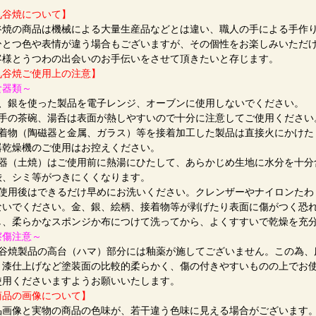
九谷焼について】
谷焼の商品は機械による大量生産品などとは違い、職人の手による手作
ひとつ色や表情が違う場合もございますが、その個性をお楽しみいただ
客様とうつわの出会いのお手伝いをさせて頂きたいと存じます。
九谷焼ご使用上の注意】
食器類～
金、銀を使った製品を電子レンジ、オーブンに使用しないでください。
薄手の茶碗、湯呑は表面が熱しやすいので十分に注意してご使用ください
接着物（陶磁器と金属、ガラス）等を接着加工した製品は直接火にかけた
器乾燥機のご使用はお控えください。
陶器（土焼）はご使用前に熱湯にひたして、あらかじめ生地に水分を十分
渋、シミ等がつきにくくなります。
ご使用後はできるだけ早めにお洗いください。クレンザーやナイロンたわ
ないでください。金、銀、絵柄、接着物等が剥げたり表面に傷がつく恐
し、柔らかなスポンジか布につけて洗ってから、よくすすいで乾燥を充
擦傷注意～
九谷焼製品の高台（ハマ）部分には釉薬が施してございません。この為、
、漆仕上げなど塗装面の比較的柔らかく、傷の付きやすいものの上でお
使用くださいますようお願いいたします。
商品の画像について】
品画像と実物の商品の色味が、若干違う色味に見える場合がございます