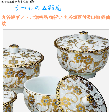
九谷焼ギフト ご贈答品 御祝い 九谷焼蓋付汲出揃 鉄仙
紋