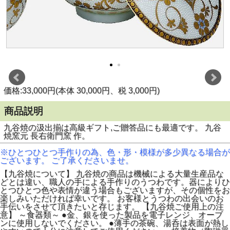
価格:33,000円(本体 30,000円、税 3,000円)
商品説明
九谷焼の汲出揃は高級ギフト,ご贈答品にも最適です。 九谷
焼窯元 長右衛門窯 作。
※ひとつひとつ手作りの為、色・形・模様が多少異なる場合が
ございます。 ご了承くださいませ。
【九谷焼について】 九谷焼の商品は機械による大量生産品な
どとは違い、職人の手による手作りのうつわです。器によりひ
とつひとつ色や表情が違う場合もございますが、その個性をお
楽しみいただければ幸いです。 お客様とうつわの出会いのお
手伝いをさせて頂きたいと存じます。 【九谷焼ご使用上の注
意】 ～食器類～ ●金、銀を使った製品を電子レンジ、オーブ
ンに使用しないでください。 ●薄手の茶碗、湯呑は表面が熱し