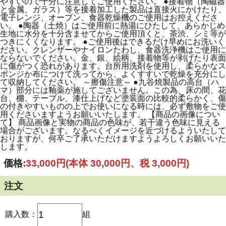
やすいので十分に注意してご使用ください。 ●接着物（陶磁器
と金属、ガラス）等を接着加工した製品は直接火にかけたり、
電子レンジ、オーブン、食器乾燥機のご使用はお控えくださ
い。 ●陶器（土焼）はご使用前に熱湯にひたして、あらかじめ
生地に水分を十分含ませてからご使用頂くと、茶渋、シミ等が
つきにくくなります。 ●ご使用後はできるだけ早めにお洗いく
ださい。クレンザーやナイロンたわし、食器洗浄機はご使用に
ならないでください。金、銀、絵柄、接着物等が剥げたり表面
に傷がつく恐れがあります。台所用洗剤を使用し、柔らかなス
ポンジか布につけて洗ってから、よくすすいで乾燥を充分にし
て収納してください。 ～擦傷注意～ ●九谷焼製品の高台（ハ
マ）部分には釉薬が施してございません。この為、床の間、花
台、棚、テーブル、漆仕上げなど塗装面の比較的柔らかく、傷
の付きやすいものの上でお使いになる時には、必ず敷物をご使
用くださいますようお願いいたします。 【商品の画像につい
て】 商品画像と実物の商品の色味が、若干違う色味に見える
場合がございます。なるべくイメージを近づけるよういたして
おりますが、何卒ご了承いただけますようよろしくお願いいた
します。
価格:
33,000円
(本体 30,000円、税 3,000円)
注文
購入数：
組