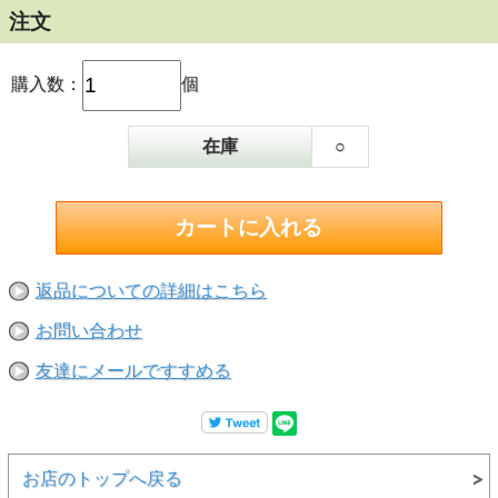
※ 焼き物のため、多少の寸法・色・重さなどの違いはご容
注文
赦くださいませ。
購入数：
個
在庫
○
返品についての詳細はこちら
お問い合わせ
友達にメールですすめる
お店のトップへ戻る