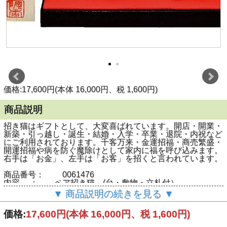
価格:17,600円(本体 16,000円、税 1,600円)
商品説明
招き猫はギフトとして、大変喜ばれています。開店・開業・
新築・引っ越し・誕生・結婚・入学・卒業・退院・内祝など
にご利用されております。千客万来・金運招福・商売繁盛・
開運招福や病を防ぐ魔除けとして家内に福を呼び込みます。
右手は「お金」、左手は「お客」を招くと言われています。
商品番号： 0061476
内容 ： ペア招き猫 (台・敷物・立札付）
寸法 ： 幅7×奥7×高11.5cm
▼ 商品説明の続きを見る ▼
素地 ： 磁器
備考 ：
価格:
17,600円
(本体 16,000円、税 1,600円)
箱 ： 紙箱