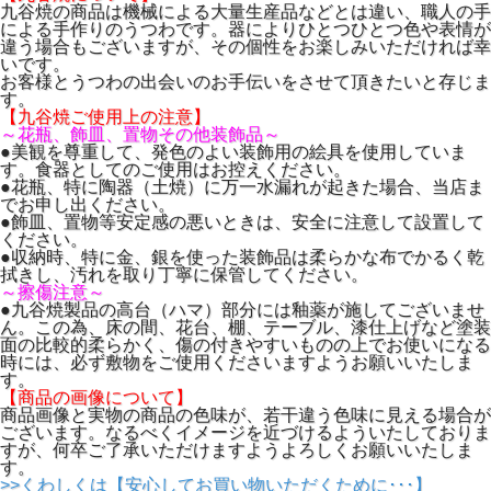
素地 ： 磁器
九谷焼の商品は機械による大量生産品などとは違い、職人の手
備考 ：
による手作りのうつわです。器によりひとつひとつ色や表情が
箱 ： 紙箱
違う場合もございますが、その個性をお楽しみいただければ幸
いです。
※ ひとつひとつ手作りの為、色・形・模様が多少異なる場
お客様とうつわの出会いのお手伝いをさせて頂きたいと存じま
合がございます。ご了承くださいませ。
す。
【九谷焼ご使用上の注意】
～花瓶、飾皿、置物その他装飾品～
●美観を尊重して、発色のよい装飾用の絵具を使用していま
す。食器としてのご使用はお控えください。
●花瓶、特に陶器（土焼）に万一水漏れが起きた場合、当店ま
でお申し出ください。
●飾皿、置物等安定感の悪いときは、安全に注意して設置して
ください。
●収納時、特に金、銀を使った装飾品は柔らかな布でかるく乾
拭きし、汚れを取り丁寧に保管してください。
～擦傷注意～
●九谷焼製品の高台（ハマ）部分には釉薬が施してございませ
ん。この為、床の間、花台、棚、テーブル、漆仕上げなど塗装
面の比較的柔らかく、傷の付きやすいものの上でお使いになる
時には、必ず敷物をご使用くださいますようお願いいたしま
す。
【商品の画像について】
商品画像と実物の商品の色味が、若干違う色味に見える場合が
ございます。なるべくイメージを近づけるよういたしておりま
すが、何卒ご了承いただけますようよろしくお願いいたしま
す。
>>くわしくは【安心してお買い物いただくために･･･】