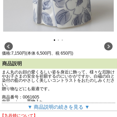
価格:7,150円(本体 6,500円、税 650円)
商品説明
まん丸のお顔の愛くるしい姿を身近に飾って、様々な厄除け
やお子さまの安全を祈願するのにいかがですか。白磁の白と
染付の藍のやさしく美しいコントラストをおたのしみくださ
い。
贈り物などにも最適です。
商品番号：0061605
内容 ： 置物 1ヶ
寸法 ： 商品番号：0061605
▼ 商品説明の続きを見る ▼
内容 ： 置物 1ヶ
寸法 ： 幅 6.5cm×奥行 6cm×高さ 9cm
【九谷焼について】